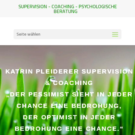
SUPERVISION - COACHING - PSYCHOLOGISCHE
BERATUNG
Seite wählen
KATRIN PLEIDERER SUPERVISION
& COACHING
„DER PESSIMIST SIEHT IN JEDER
CHANCE EINE BEDROHUNG,
DER OPTIMIST IN JEDER
BEDROHUNG EINE CHANCE.“